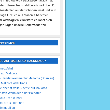
e in ist: Mallorca Backstage hält Dich auf
en! Unser Team lebt bereits seit über 11
Residenten auf der schönen Insel und wird
stage für Dich aus Mallorca berichten.
l wird täglich, erweitert, es lohnt sich
igen Tagen unsere Seite wieder zu
MPFEHLEN!
NEU AUF MALLORCA-BACKSTAGE?
kreuzfahrt
auf Mallorca
 Handelskammer für Mallorca (Spanien)
n Mallorca oder Paris
e aber stilvolle Nächte auf Mallorca
nsten Wohnideen der Balearen
Velo um die Insel
est am Ballermann
 Immobilien