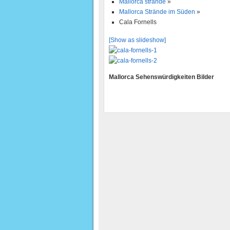
Mallorca strände
»
Mallorca Strände im Süden
»
Cala Fornells
[Show as slideshow]
Mallorca Sehenswürdigkeiten Bilder