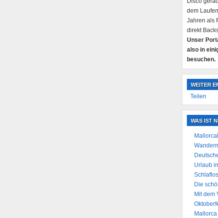
Disco gerad
dem Laufend
Jahren als 
direkt Back
Unser Porta
also in ein
besuchen.
WEITER E
Teilen
WAS IST 
Mallorca
Wandern 
Deutsche
Urlaub i
Schlaflos
Die schö
Mit dem 
Oktoberf
Mallorca